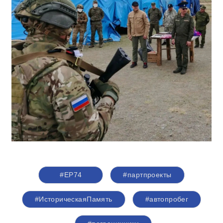
#ЕР74
#партпроекты
#ИсторическаяПамять
#автопробег