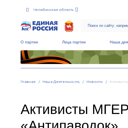
Челябинская область
О партии
Лица партии
Наша дея
Местные общественные приемные Партии
Руководитель Региональной обще
Народная программа «Единой России»
Главная
Наша Деятельность
Новости
Активист
Активисты МГЕР
«Антипаводок»