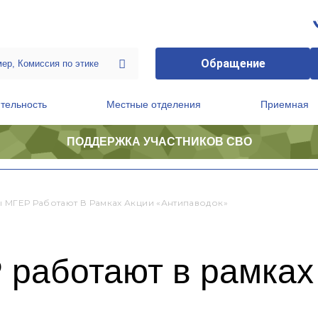
Обращение
тельность
Местные отделения
Приемная
ПОДДЕРЖКА УЧАСТНИКОВ СВО
ственной приемной Председателя Партии
Президиум регионального политического совета
ы МГЕР Работают В Рамках Акции «Антипаводок»
 работают в рамках