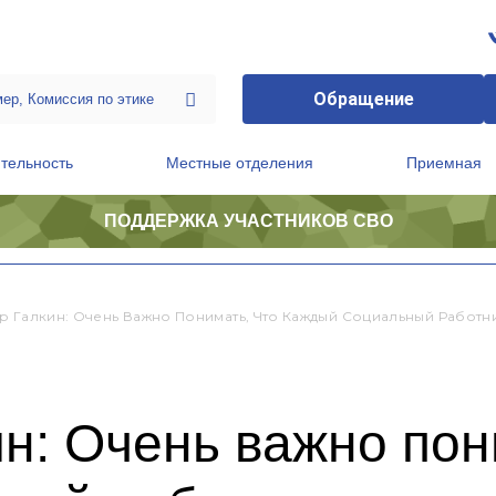
Обращение
тельность
Местные отделения
Приемная
ПОДДЕРЖКА УЧАСТНИКОВ СВО
ственной приемной Председателя Партии
Президиум регионального политического совета
р Галкин: Очень Важно Понимать, Что Каждый Социальный Работ
н: Очень важно пон