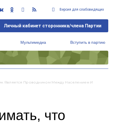
Версия для слабовидящих
Личный кабинет сторонника/члена Партии
Мультимедиа
Вступить в партию
Региональный исполнительный комитет
ник Является Проводником Между Населением И
имать, что