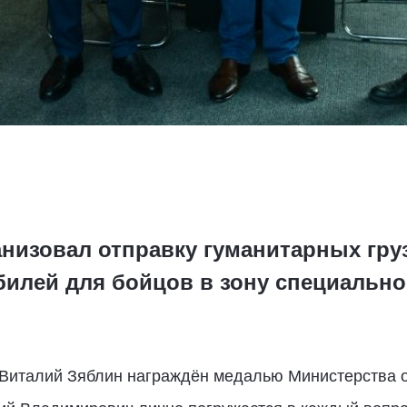
анизовал отправку гуманитарных груз
билей для бойцов в зону специальн
 Виталий Зяблин награждён медалью Министерства 