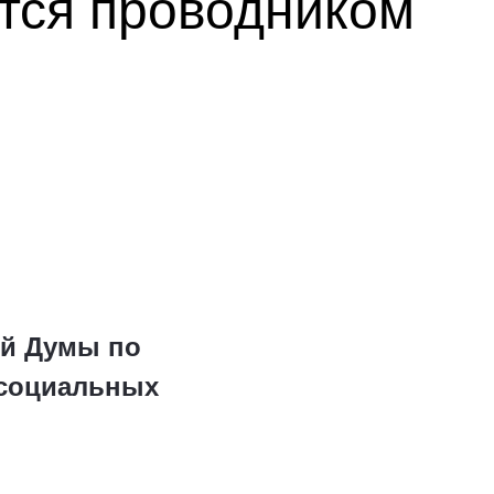
тся проводником
ой Думы по
 социальных