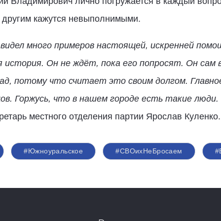
лий Владимирович лично погружается в каждый вопро
е другим кажутся невыполнимыми.
 видел много примеров настоящей, искренней помо
 история. Он не ждёт, пока его попросят. Он сам в
рад, потому что считает это своим долгом. Главно
ов. Горжусь, что в нашем городе есть такие люди.
ретарь местного отделения партии Ярослав Куленко.
#Южноуральское
#СВОихНеБросаем
#