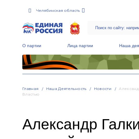
Челябинская область
О партии
Лица партии
Наша дея
Местные общественные приемные Партии
Руководитель Региональной обще
Народная программа «Единой России»
Главная
Наша Деятельность
Новости
Александ
Властью
Александр Галки