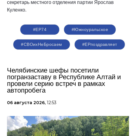
секретарь местного отделения партии Ярослав
Куленко.
#ЕР74
#Южноуральское
#СВОихНеБросаем
#ЕРпоздравляет
Челябинские шефы посетили
погранзаставу в Республике Алтай и
провели серию встреч в рамках
автопробега
06 августа 2026,
12:53