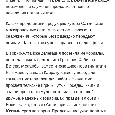
отметил, что принцип «Границу охраняет весь народ»
неизменен, а служение продолжают новые
поколения пограничников.
Казаки представили продукцию хутора Саткинский —
маскировочные сети, масккостюмы, элементы
снаряжения, которые безвозмездно передают
воинам. Часть из них уже отправлена подшефным.
В Горно-Алтайске делегация посетила мемориалы,
почтила память полковника Григория Хабиева.
Ветерану службы, заместителю директора гимназии
№ 9 майору запаса Кайрату Какиеву передали
комплект материалов для работы с кадетами:
просветительские игры «Путь к Победе», книги и
значки проекта ««Мульт-история о настоящей
дружбе, надёжных товарищах, правде и любви к
Родине». Кадетов из Алтая пригласили посетить
Южный Урал повторно. Предложение участвовать в