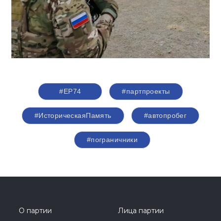
#ЕР74
#партпроекты
#ИсторическаяПамять
#автопробег
#пограничники
О партии
Лица партии