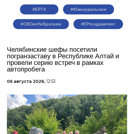
#ЕР74
#Южноуральское
#СВОихНеБросаем
#ЕРпоздравляет
Челябинские шефы посетили
погранзаставу в Республике Алтай и
провели серию встреч в рамках
автопробега
06 августа 2026,
12:53