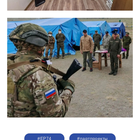
#ЕР74
#партпроекты