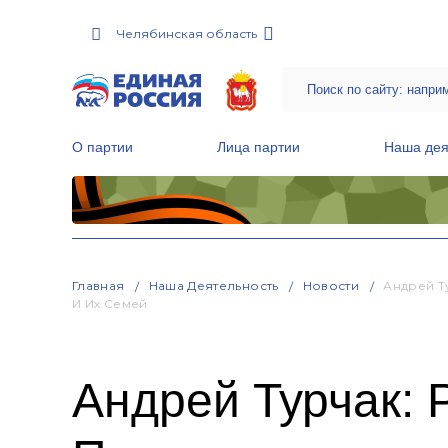
Челябинская область
О партии
Лица партии
Наша дея
Местные общественные приемные Партии
Руководитель Региональной обще
Народная программа «Единой России»
Главная
Наша Деятельность
Новости
Андрей Т
И Их Семей
Андрей Турчак: 