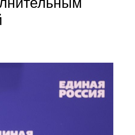
олнительным
й