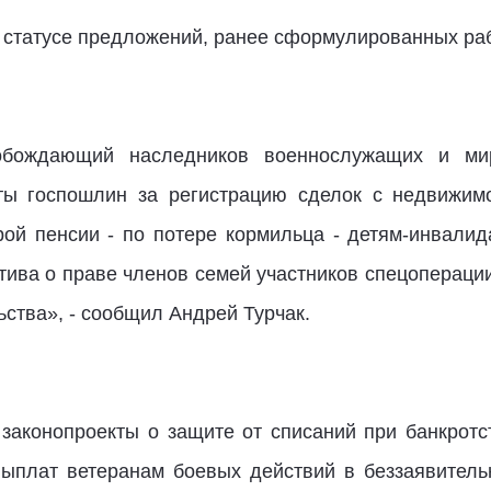
 статусе предложений, ранее сформулированных раб
вобождающий наследников военнослужащих и мир
аты госпошлин за регистрацию сделок с недвижим
рой пенсии - по потере кормильца - детям-инвали
тива о праве членов семей участников спецопераци
ьства», - сообщил Андрей Турчак.
 законопроекты о защите от списаний при банкротс
ыплат ветеранам боевых действий в беззаявитель