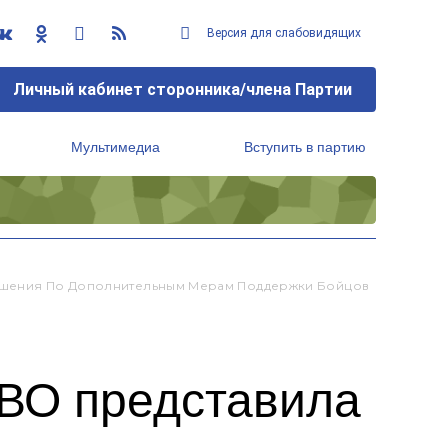
Версия для слабовидящих
Личный кабинет сторонника/члена Партии
Мультимедиа
Вступить в партию
Региональный исполнительный комитет
Решения По Дополнительным Мерам Поддержки Бойцов
СВО представила