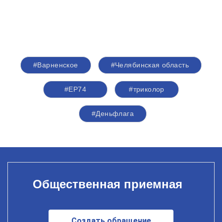
#Варненское
#Челябинская область
#ЕР74
#триколор
#Деньфлага
Общественная приемная
Создать обращение