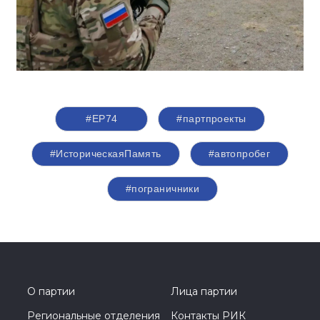
#ЕР74
#партпроекты
#ИсторическаяПамять
#автопробег
#пограничники
О партии
Лица партии
Региональные отделения
Контакты РИК