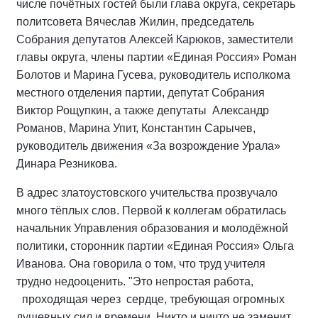
числе почётных гостей были глава округа, секретарь
политсовета Вячеслав Жилин, председатель
Собрания депутатов Алексей Карюков, заместители
главы округа, члены партии «Единая Россия» Роман
Болотов и Марина Гусева, руководитель исполкома
местного отделения партии, депутат Собрания
Виктор Рощупкин, а также депутаты Александр
Романов, Марина Упит, Константин Сарычев,
руководитель движения «За возрождение Урала»
Динара Резникова.
В адрес златоустовского учительства прозвучало
много тёплых слов. Первой к коллегам обратилась
начальник Управления образования и молодёжной
политики, сторонник партии «Единая Россия» Ольга
Иванова
.
Она говорила о том, что труд учителя
трудно недооценить. "Это непростая работа,
проходящая через сердце, требующая огромных
душевных сил и времени. Никто и ничто не заменит