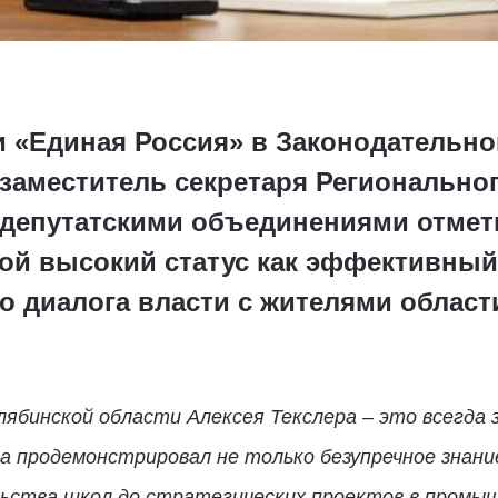
 «Единая Россия» в Законодательн
заместитель секретаря Регионально
и депутатскими объединениями отмет
ой высокий статус как эффективный
о диалога власти с жителями област
ябинской области Алексея Текслера – это всегда 
она продемонстрировал не только безупречное знани
ьства школ до стратегических проектов в промышл