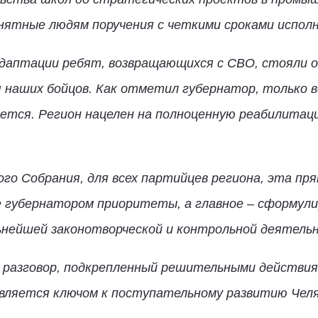
нятные людям поручения с четкими сроками исполн
адаптации ребят, возвращающихся с СВО, стояли 
я наших бойцов. Как отметил губернатор, только
ается. Регион нацелен на полноценную реабилитац
о Собрания, для всех партийцев региона, эта пря
е губернатором приоритеты, а главное – сформул
ьнейшей законотворческой и контрольной деятель
разговор, подкрепленный решительными действия
является ключом к поступательному развитию Челя