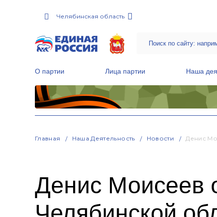
Челябинская область
О партии
Лица партии
Наша дея
Местные общественные приемные Партии
Руководитель Региональной обще
Народная программа «Единой России»
Главная
Наша Деятельность
Новости
Денис Мо
Денис Моисеев 
Челябинской об