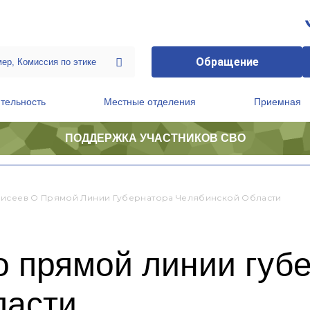
Обращение
тельность
Местные отделения
Приемная
ПОДДЕРЖКА УЧАСТНИКОВ СВО
ственной приемной Председателя Партии
Президиум регионального политического совета
исеев О Прямой Линии Губернатора Челябинской Области
о прямой линии губ
ласти