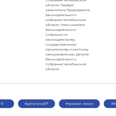
Собрании Челябинской
области, Первый
заместитель Председателя
Законодательного
собрания Челябинской
области, Член комитета
Законодательного
Собрания по
законодательству,
государственному
строительству и местному
самоуправлению, Депутат
Законодательного
Собрания Челябинской
области
74
#депутатыЕР
#прямая линия
#М