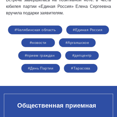
юбилея партии «Единая Россия» Елена Сергеевна
вручила подарки заявителям.
#Челябинская область
#Единая Россия
#новости
#Аргаяшское
#прием граждан
#депцентр
#День Партии
#Тарасова
Общественная приемная