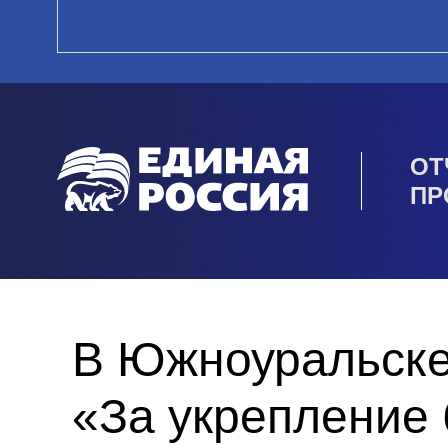
ОТ
ПР
В Южноуральске
«За укрепление 