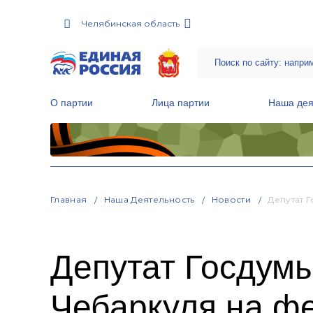
Челябинская область
О партии
Лица партии
Наша дея
Местные общественные приемные Партии
Руководитель Региональной обще
Народная программа «Единой России»
Главная
Наша Деятельность
Новости
Депутат 
Депутат Госдум
Чебаркуля на ф