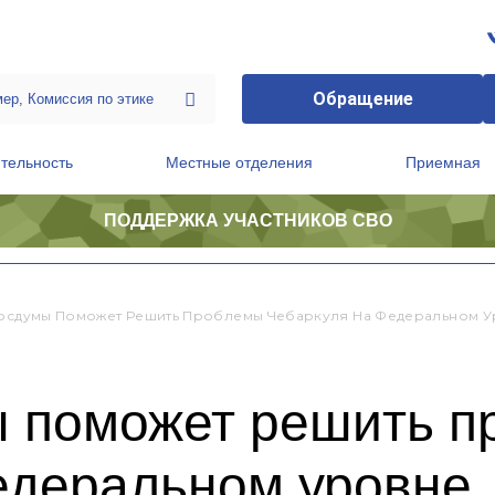
Обращение
тельность
Местные отделения
Приемная
ПОДДЕРЖКА УЧАСТНИКОВ СВО
ственной приемной Председателя Партии
Президиум регионального политического совета
Госдумы Поможет Решить Проблемы Чебаркуля На Федеральном 
ы поможет решить 
едеральном уровне