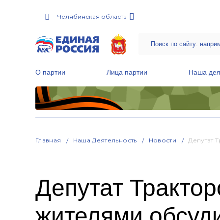
Челябинская область
О партии
Лица партии
Наша дея
Местные общественные приемные Партии
Руководитель Региональной обще
Народная программа «Единой России»
Главная
Наша Деятельность
Новости
Депутат 
Депутат Трактор
жителями обсуди