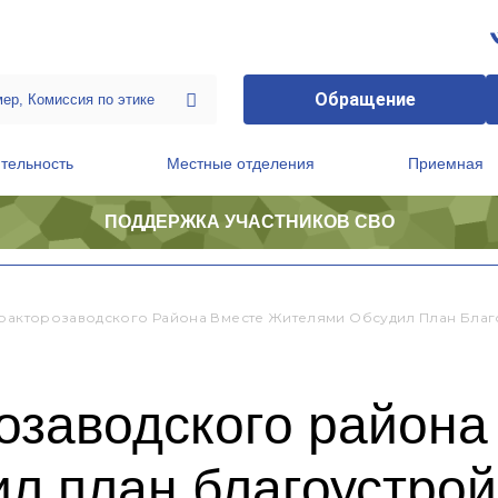
Обращение
тельность
Местные отделения
Приемная
ПОДДЕРЖКА УЧАСТНИКОВ СВО
ственной приемной Председателя Партии
Президиум регионального политического совета
Тракторозаводского Района Вместе Жителями Обсудил План Бла
озаводского района
л план благоустрой