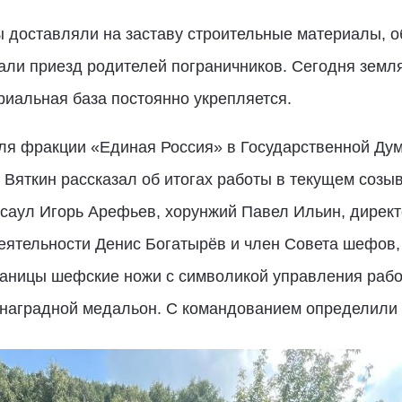
 доставляли на заставу строительные материалы, о
али приезд родителей пограничников. Сегодня земл
ериальная база постоянно укрепляется.
ля фракции «Единая Россия» в Государственной Дум
Вяткин рассказал об итогах работы в текущем созыв
есаул Игорь Арефьев, хорунжий Павел Ильин, дирек
еятельности Денис Богатырёв и член Совета шефов,
аницы шефские ножи с символикой управления рабо
наградной медальон. С командованием определили 