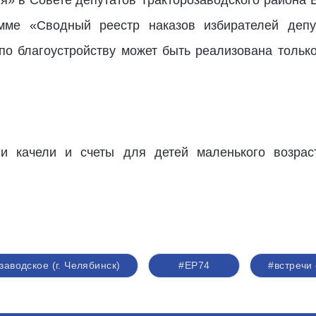
я» в Совете депутатов Тракторозаводского района 
мме «Сводный реестр наказов избирателей деп
по благоустройству может быть реализована толь
и качели и счеты для детей маленького возраст
заводское (г. Челябинск)
#ЕР74
#встречи