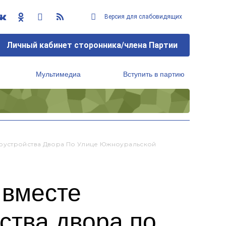
Версия для слабовидящих
Личный кабинет сторонника/члена Партии
Мультимедиа
Вступить в партию
Региональный исполнительный комитет
гоустройства Двора По Улице Южноуральской
 вместе
ства двора по