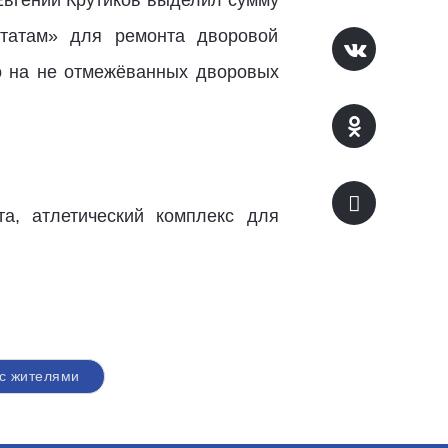
Евгений Крутиков выделил сумму
утатам» для ремонта дворовой
ко на не отмежёванных дворовых
а, атлетический комплекс для
 с жителями