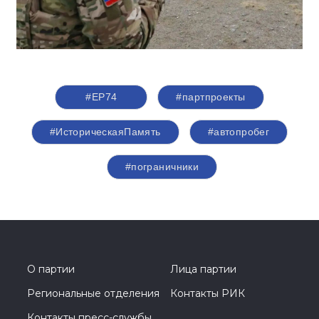
#ЕР74
#партпроекты
#ИсторическаяПамять
#автопробег
#пограничники
О партии
Лица партии
Региональные отделения
Контакты РИК
Контакты пресс-службы