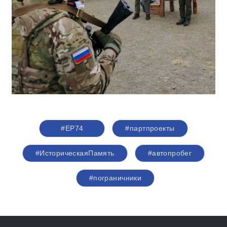
#ЕР74
#партпроекты
#ИсторическаяПамять
#автопробег
#пограничники