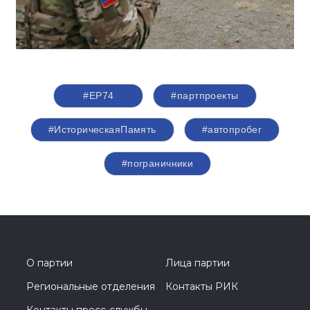
#ЕР74
#партпроекты
#ИсторическаяПамять
#автопробег
#пограничники
О партии
Лица партии
Региональные отделения
Контакты РИК
Контакты пресс-службы