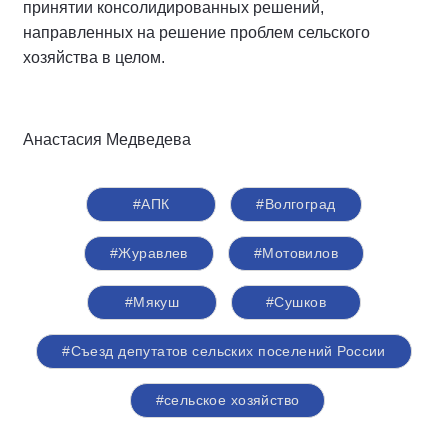
принятии консолидированных решений,
направленных на решение проблем сельского
хозяйства в целом.
Анастасия Медведева
#АПК
#Волгоград
#Журавлев
#Мотовилов
#Мякуш
#Сушков
#Съезд депутатов сельских поселений России
#сельское хозяйство