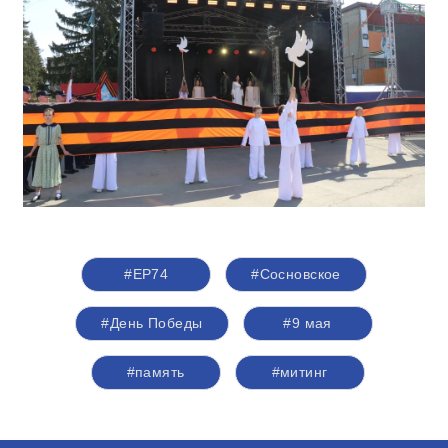
#ЕР74
#Сосновское
#День Победы
#9 мая
#память
#митинг