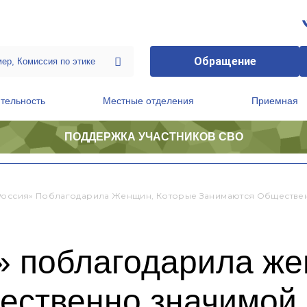
Обращение
тельность
Местные отделения
Приемная
ПОДДЕРЖКА УЧАСТНИКОВ СВО
ственной приемной Председателя Партии
Президиум регионального политического совета
Россия» Поблагодарила Женщин, Которые Занимаются Обществе
» поблагодарила же
ественно значимой 