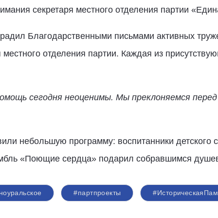
нимания секретаря местного отделения партии «Еди
градил Благодарственными письмами активных труж
я местного отделения партии. Каждая из присутству
омощь сегодня неоценимы. Мы преклоняемся перед
вили небольшую программу: воспитанники детского 
самбль «Поющие сердца» подарил собравшимся душе
оуральское
#партпроекты
#ИсторическаяПам