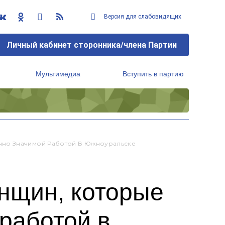
Версия для слабовидящих
Личный кабинет сторонника/члена Партии
Мультимедиа
Вступить в партию
Региональный исполнительный комитет
нно Значимой Работой В Южноуральске
нщин, которые
работой в