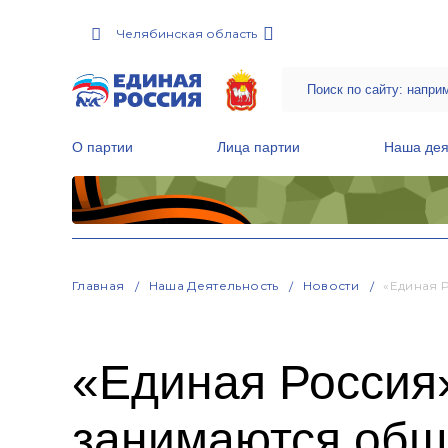
Челябинская область
О партии
Лица партии
Наша дея
Местные общественные приемные Партии
Руководитель Региональной обще
Народная программа «Единой России»
Главная
Наша Деятельность
Новости
«Единая 
«Единая Россия
занимаются общ