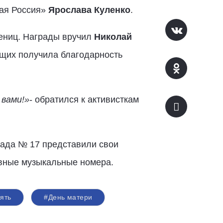
ная Россия»
Ярослава Куленко
.
ениц. Награды вручил
Николай
ющих получила благодарность
 вами!»
- обратился к активисткам
сада № 17 представили свои
вные музыкальные номера.
ять
#День матери