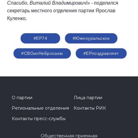
Спасибо, Виталий Владимирович!»
- поделился
секретарь местного отделения партии Ярослав
Куленко.
#ЕР74
#Южноуральское
#СВОихНеБросаем
#ЕРпоздравляет
О партии
Лица партии
Региональные отделения
Контакты РИК
Контакты пресс-службы
Общественная приемная