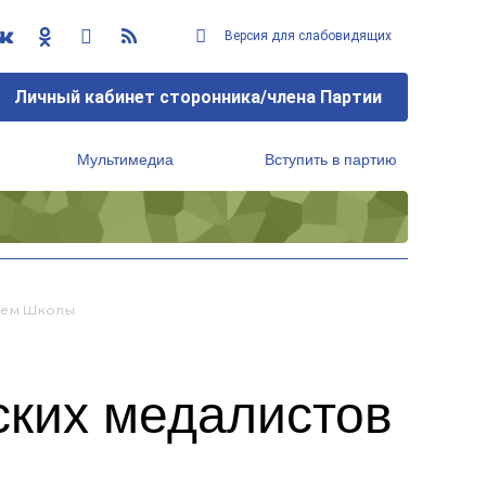
Версия для слабовидящих
Личный кабинет сторонника/члена Партии
Мультимедиа
Вступить в партию
Региональный исполнительный комитет
ием Школы
ских медалистов