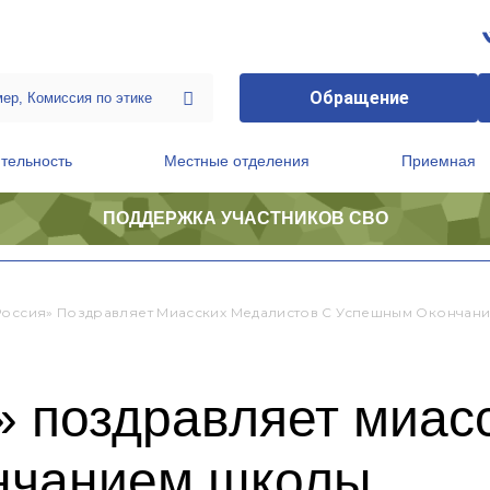
Обращение
тельность
Местные отделения
Приемная
ПОДДЕРЖКА УЧАСТНИКОВ СВО
ственной приемной Председателя Партии
Президиум регионального политического совета
Россия» Поздравляет Миасских Медалистов С Успешным Окончан
» поздравляет миас
нчанием школы