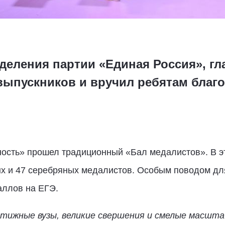
деления партии «Единая Россия», гл
ыпускников и вручил ребятам благ
ность» прошел традиционный «Бал медалистов». В э
ых и 47 серебряных медалистов. Особым поводом для
аллов на ЕГЭ.
естижные вузы, великие свершения и смелые масшт