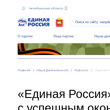
Челябинская область
О партии
Лица партии
Наша дея
Местные общественные приемные Партии
Руководитель Региональной обще
Народная программа «Единой России»
Главная
Наша Деятельность
Новости
«Единая 
«Единая Россия
с успешным око