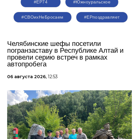
#ЕР74
#Южноуральское
#СВОихНеБросаем
#ЕРпоздравляет
Челябинские шефы посетили
погранзаставу в Республике Алтай и
провели серию встреч в рамках
автопробега
06 августа 2026,
12:53