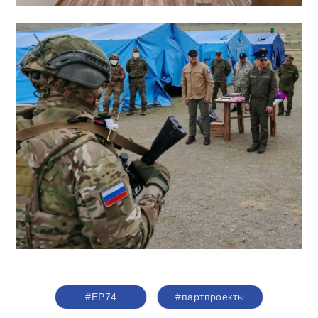
#ЕР74
#партпроекты