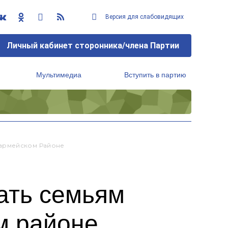
Версия для слабовидящих
Личный кабинет сторонника/члена Партии
Мультимедиа
Вступить в партию
Региональный исполнительный комитет
оармейском Районе
ать семьям
м районе