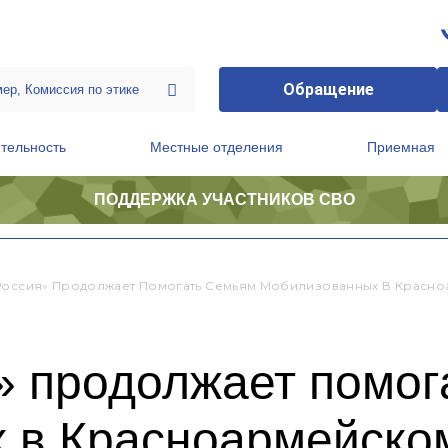
Обращение
тельность
Местные отделения
Приемная
ПОДДЕРЖКА УЧАСТНИКОВ СВО
ственной приемной Председателя Партии
Президиум регионального политического совета
Россия» Продолжает Помогать Семьям Мобилизованных В Красн
» продолжает помог
 в Красноармейско