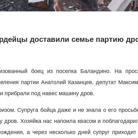
рдейцы доставили семье партию др
изованный боец из поселка Баландино. На прось
деления партии Анатолий Казанцев, депутат Макси
 и прибрали под навес машину дров.
изом. Супруга бойца даже и не знала о его просьб
 дров. Хозяйка нас напоила квасом и поблагодарил
ждения, а через несколько дней супруг приходит 