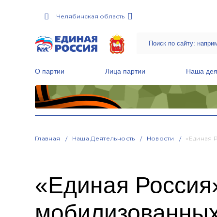
Челябинская область
О партии
Лица партии
Наша дея
Местные общественные приемные Партии
Руководитель Региональной обще
Народная программа «Единой России»
Главная
Наша Деятельность
Новости
«Единая 
«Единая Россия
мобилизованных