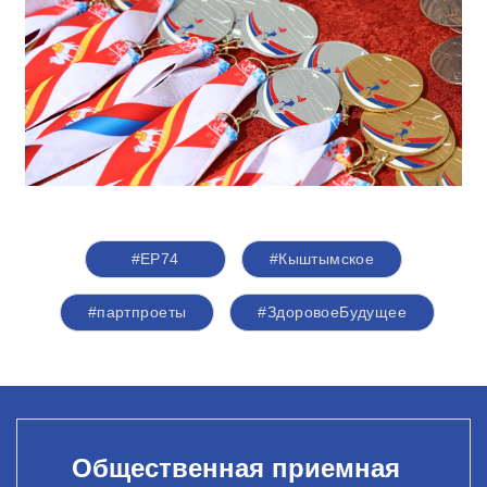
#ЕР74
#Кыштымское
#партпроеты
#ЗдоровоеБудущее
Общественная приемная