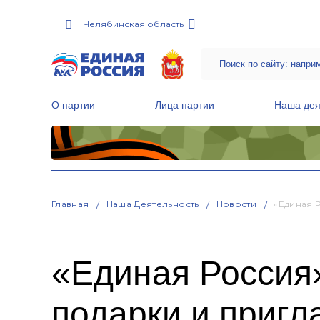
Челябинская область
О партии
Лица партии
Наша дея
Местные общественные приемные Партии
Руководитель Региональной обще
Народная программа «Единой России»
Главная
Наша Деятельность
Новости
«Единая 
«Единая Россия»
подарки и пригл