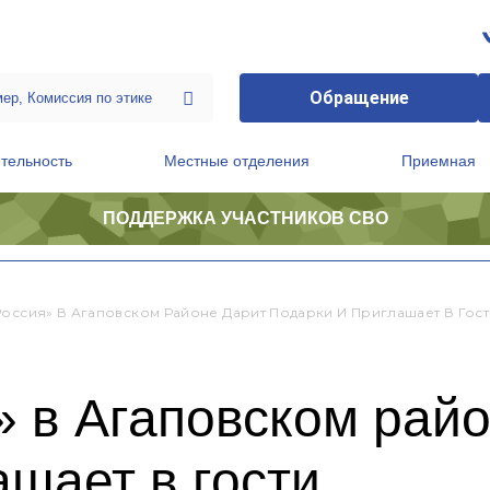
Обращение
тельность
Местные отделения
Приемная
ПОДДЕРЖКА УЧАСТНИКОВ СВО
ственной приемной Председателя Партии
Президиум регионального политического совета
Россия» В Агаповском Районе Дарит Подарки И Приглашает В Гост
 в Агаповском райо
ашает в гости