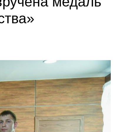
вручена медаль
ства»