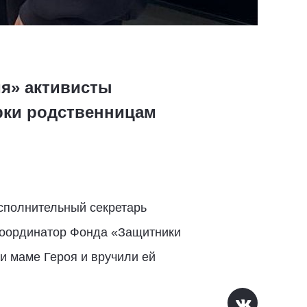
ия» активисты
рки родственницам
сполнительный секретарь
координатор Фонда «Защитники
и маме Героя и вручили ей