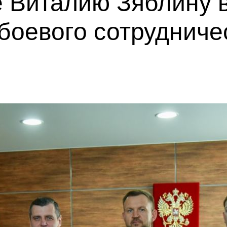
 Виталию Зяблину 
боевого сотрудниче