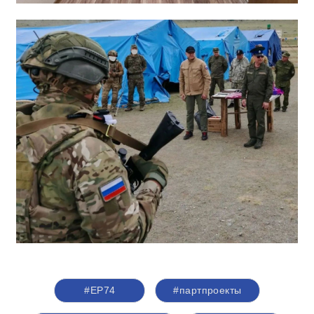
#ЕР74
#партпроекты