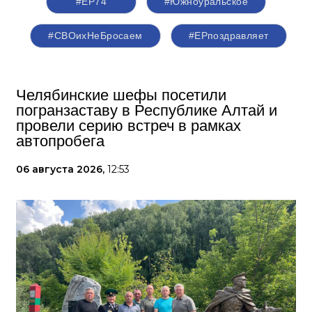
#ЕР74
#Южноуральское
#СВОихНеБросаем
#ЕРпоздравляет
Челябинские шефы посетили
погранзаставу в Республике Алтай и
провели серию встреч в рамках
автопробега
06 августа 2026,
12:53