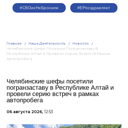
#СВОихНеБросаем
#ЕРпоздравляет
Главная
Наша Деятельность
Новости
Челябинские Шефы Посетили Погранзаставу В
Республике Алтай И Провели Серию Встреч В Рамках
Автопробега
Челябинские шефы посетили
погранзаставу в Республике Алтай и
провели серию встреч в рамках
автопробега
06 августа 2026,
12:53