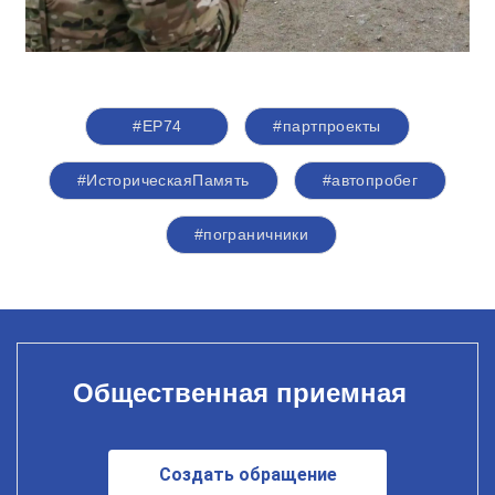
#ЕР74
#партпроекты
#ИсторическаяПамять
#автопробег
#пограничники
Общественная приемная
Создать обращение