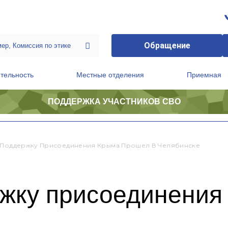
Обращение
тельность
Местные отделения
Приемная
ПОДДЕРЖКА УЧАСТНИКОВ СВО
ственной приемной Председателя Партии
Президиум регионального политического совета
 Поддержку Присоединения Крыма Прошел В Челябинске
ржку присоединения