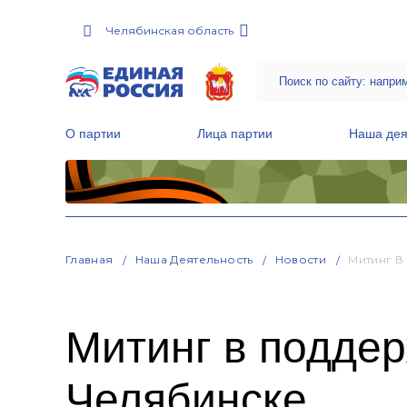
Челябинская область
О партии
Лица партии
Наша дея
Местные общественные приемные Партии
Руководитель Региональной обще
Народная программа «Единой России»
Главная
Наша Деятельность
Новости
Митинг В
Митинг в подде
Челябинске