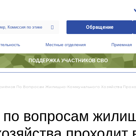
Обращение
тельность
Местные отделения
Приемная
ПОДДЕРЖКА УЧАСТНИКОВ СВО
ственной приемной Председателя Партии
Президиум регионального политического совета
риёмов По Вопросам Жилищно-Коммунального Хозяйства Проход
 по вопросам жили
озяйства проходит 