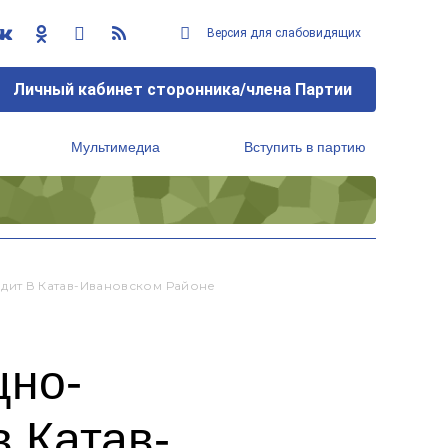
Версия для слабовидящих
Личный кабинет сторонника/члена Партии
Мультимедиа
Вступить в партию
Региональный исполнительный комитет
ит В Катав-Ивановском Районе
щно-
в Катав-