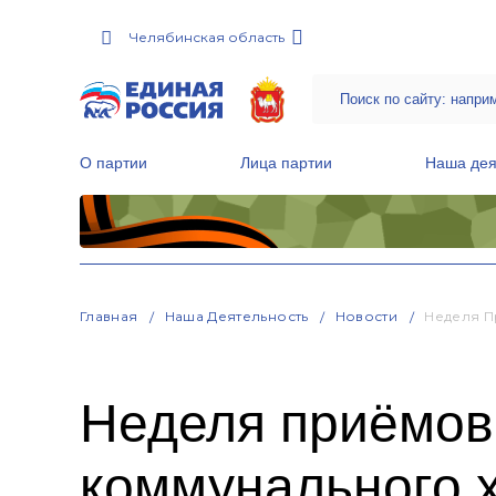
Челябинская область
О партии
Лица партии
Наша дея
Местные общественные приемные Партии
Руководитель Региональной обще
Народная программа «Единой России»
Главная
Наша Деятельность
Новости
Неделя П
Неделя приёмов
коммунального х