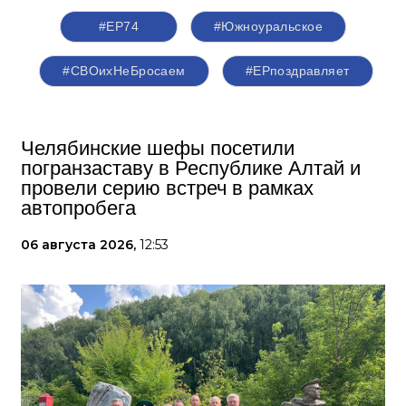
#ЕР74
#Южноуральское
#СВОихНеБросаем
#ЕРпоздравляет
Челябинские шефы посетили
погранзаставу в Республике Алтай и
провели серию встреч в рамках
автопробега
06 августа 2026,
12:53