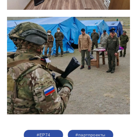
#ЕР74
#партпроекты