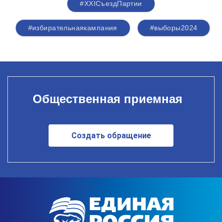
#XXIСъездПартии
#избирательнаякампания
#выборы2024
Общественная приемная
Создать обращение