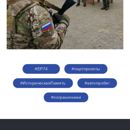
#ЕР74
#партпроекты
#ИсторическаяПамять
#автопробег
#пограничники