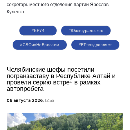
секретарь местного отделения партии Ярослав
Куленко.
#ЕР74
#Южноуральское
#СВОихНеБросаем
#ЕРпоздравляет
Челябинские шефы посетили
погранзаставу в Республике Алтай и
провели серию встреч в рамках
автопробега
06 августа 2026,
12:53