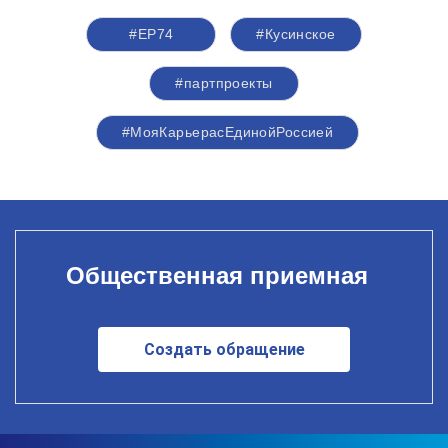
#ЕР74
#Кусинское
#партпроекты
#МояКарьерасЕдинойРоссией
Общественная приемная
Создать обращение