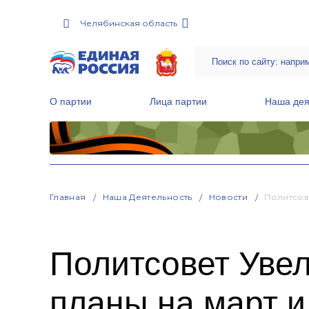
Челябинская область
О партии
Лица партии
Наша дея
Местные общественные приемные Партии
Руководитель Региональной обще
Народная программа «Единой России»
Главная
Наша Деятельность
Новости
Политсов
Политсовет Увел
планы на март 