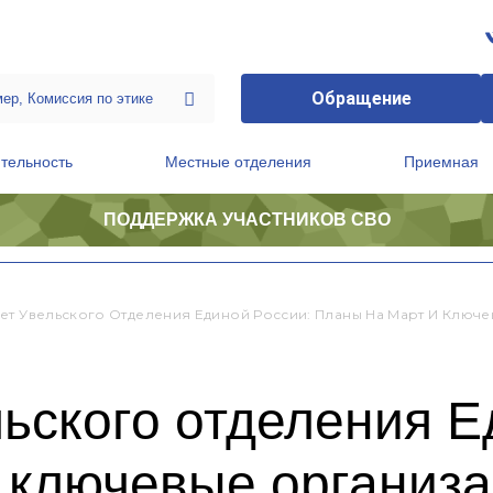
Обращение
тельность
Местные отделения
Приемная
ПОДДЕРЖКА УЧАСТНИКОВ СВО
ственной приемной Председателя Партии
Президиум регионального политического совета
ет Увельского Отделения Единой России: Планы На Март И Клю
ьского отделения Е
и ключевые организ