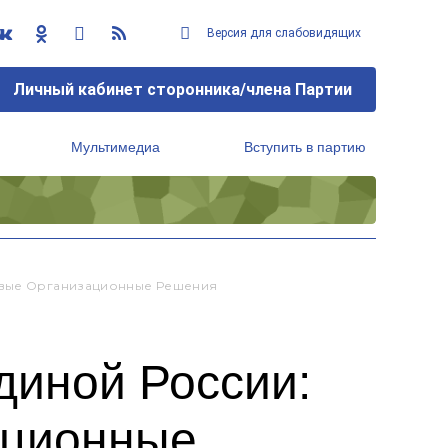
Версия для слабовидящих
Личный кабинет сторонника/члена Партии
Мультимедиа
Вступить в партию
Региональный исполнительный комитет
чевые Организационные Решения
диной России:
ационные