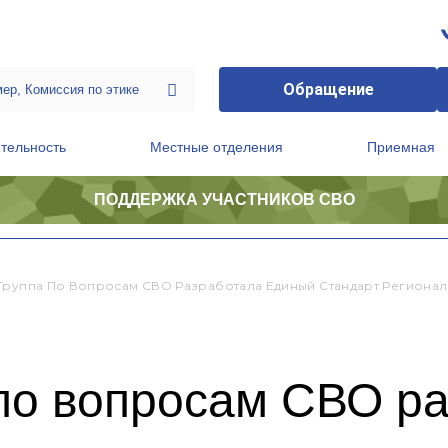
Обращение
тельность
Местные отделения
Приемная
ПОДДЕРЖКА УЧАСТНИКОВ СВО
ственной приемной Председателя Партии
Президиум регионального политического совета
Группа По Вопросам СВО Разработала Единый Стандарт Регионал
 по вопросам СВО р