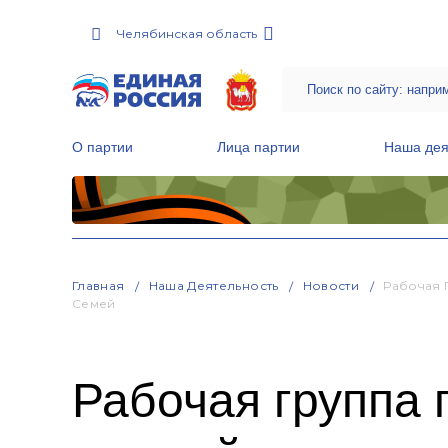
Челябинская область
О партии
Лица партии
Наша дея
Местные общественные приемные Партии
Руководитель Региональной обще
Народная программа «Единой России»
Главная
Наша Деятельность
Новости
Рабочая 
Семей
Рабочая группа