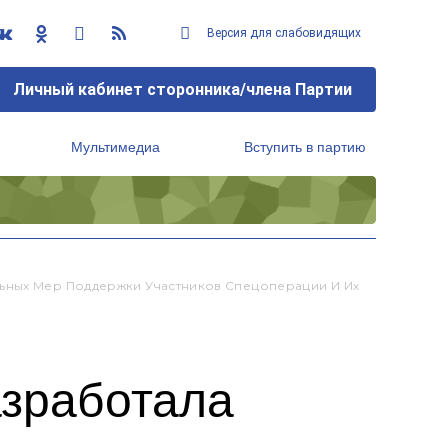
Версия для слабовидящих
Личный кабинет сторонника/члена Партии
Мультимедиа
Вступить в партию
Региональный исполнительный комитет
ьных Мер Поддержки Участников Спецоперации И Их
азработала