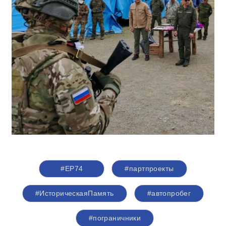
#ЕР74
#партпроекты
#ИсторическаяПамять
#автопробег
#пограничники