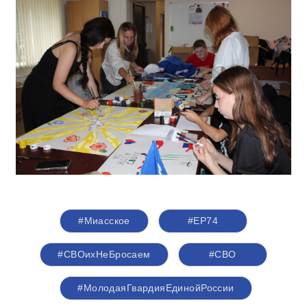
#Миасское
#ЕР74
#СВОихНеБросаем
#СВО
#МолодаяГвардияЕдинойРоссии