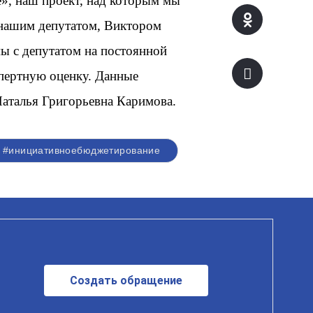
», наш проект, над которым мы
 нашим депутатом, Виктором
ы с депутатом на постоянной
спертную оценку. Данные
Наталья Григорьевна Каримова.
#инициативноебюджетирование
Создать обращение