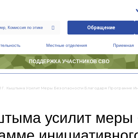
Обращение
тельность
Местные отделения
Приемная
ПОДДЕРЖКА УЧАСТНИКОВ СВО
ственной приемной Председателя Партии
Президиум регионального политического совета
 Г. Кыштыма Усилит Меры Безопасности Благодаря Программе 
штыма усилит меры 
рамме инициативног