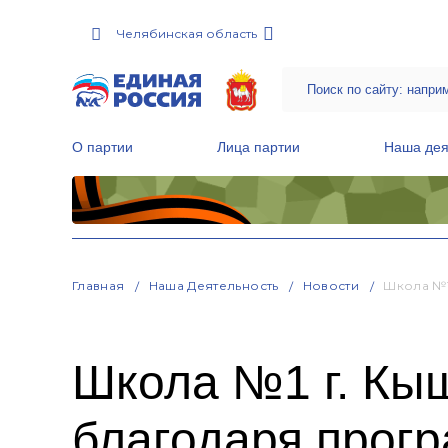
Челябинская область
О партии
Лица партии
Наша дея
Местные общественные приемные Партии
Руководитель Региональной обще
Народная программа «Единой России»
Главная
Наша Деятельность
Новости
Школа №1
Школа №1 г. Кы
благодаря прог