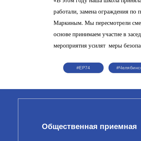
«В этом году наша школа принял
работали, замена ограждения по
Маркиным. Мы пересмотрели смету
основе принимаем участие в засе
мероприятия усилят
меры безопа
#ЕР74
#Челябинс
Общественная приемная