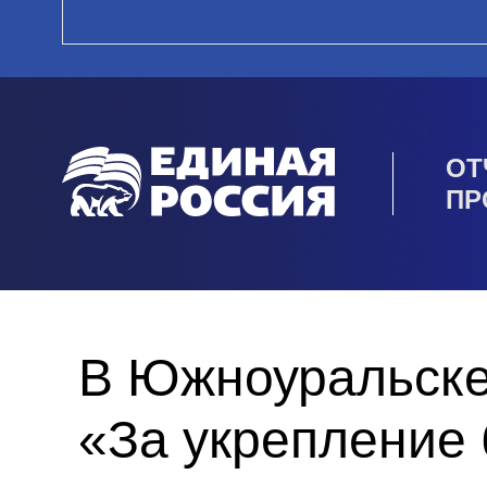
ОТ
ПР
В Южноуральске
«За укрепление 