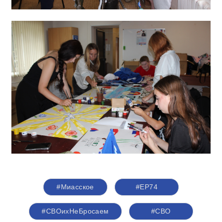
#Миасское
#ЕР74
#СВОихНеБросаем
#СВО