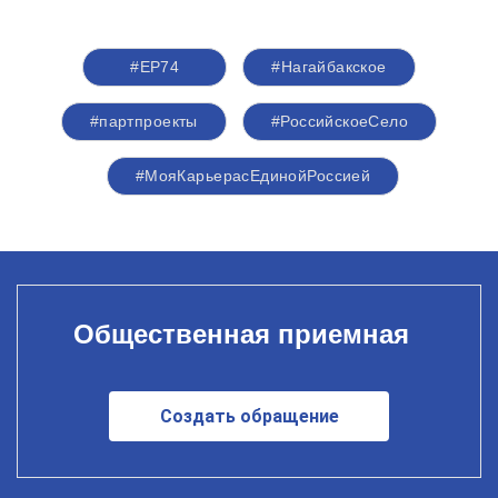
#ЕР74
#Нагайбакское
#партпроекты
#РоссийскоеСело
#МояКарьерасЕдинойРоссией
Общественная приемная
Создать обращение