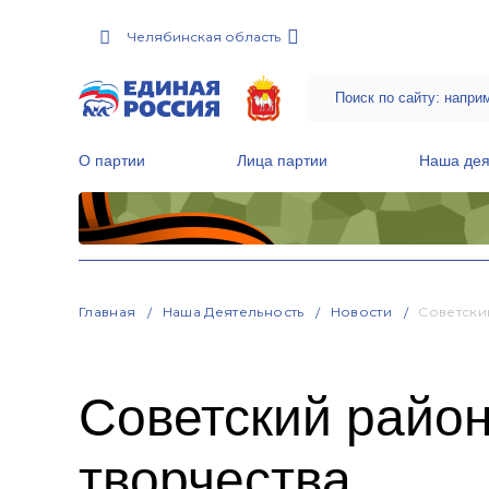
Челябинская область
О партии
Лица партии
Наша дея
Местные общественные приемные Партии
Руководитель Региональной обще
Народная программа «Единой России»
Главная
Наша Деятельность
Новости
Советски
Советский район
творчества