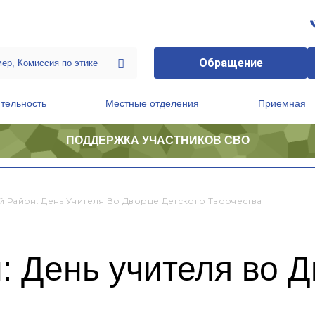
Обращение
тельность
Местные отделения
Приемная
ПОДДЕРЖКА УЧАСТНИКОВ СВО
ственной приемной Председателя Партии
Президиум регионального политического совета
й Район: День Учителя Во Дворце Детского Творчества
: День учителя во Д