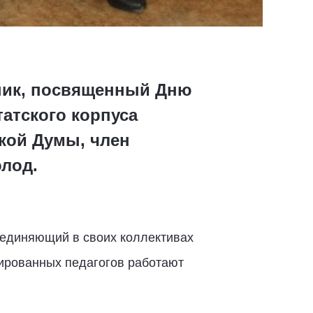
дник, посвященный Дню
татского корпуса
кой Думы, член
лод.
бъединяющий в своих коллективах
цированных педагогов работают