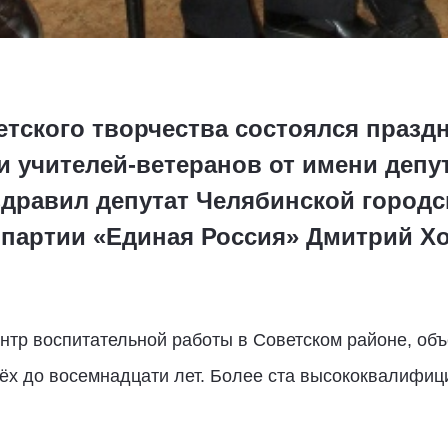
детского творчества состоялся праз
и учителей-ветеранов от имени депу
здравил депутат Челябинской городс
 партии «Единая Россия» Дмитрий Хо
ентр воспитательной работы в Советском районе, о
рёх до восемнадцати лет. Более ста высококвалифи