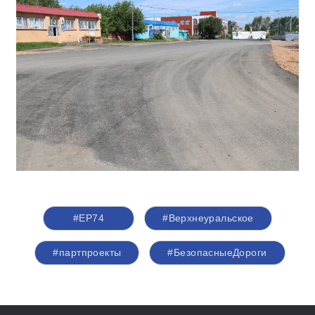
#ЕР74
#Верхнеуральское
#партпроекты
#БезопасныеДороги