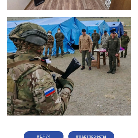
#ЕР74
#партпроекты