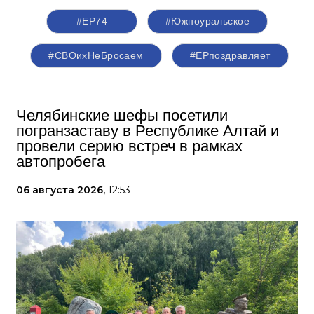
#ЕР74
#Южноуральское
#СВОихНеБросаем
#ЕРпоздравляет
Челябинские шефы посетили
погранзаставу в Республике Алтай и
провели серию встреч в рамках
автопробега
06 августа 2026,
12:53