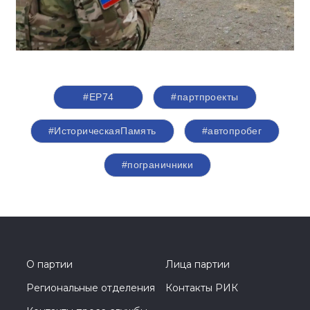
#ЕР74
#партпроекты
#ИсторическаяПамять
#автопробег
#пограничники
О партии
Лица партии
Региональные отделения
Контакты РИК