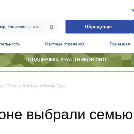
Обращение
тельность
Местные отделения
Приемная
ПОДДЕРЖКА УЧАСТНИКОВ СВО
ственной приемной Председателя Партии
Президиум регионального политического совета
ом Районе Выбрали Семью Года
оне выбрали семью