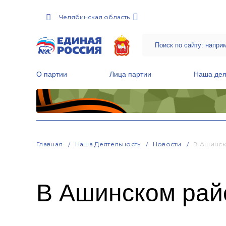
Челябинская область
О партии
Лица партии
Наша дея
Местные общественные приемные Партии
Руководитель Региональной обще
Народная программа «Единой России»
Главная
Наша Деятельность
Новости
В Ашинск
В Ашинском рай