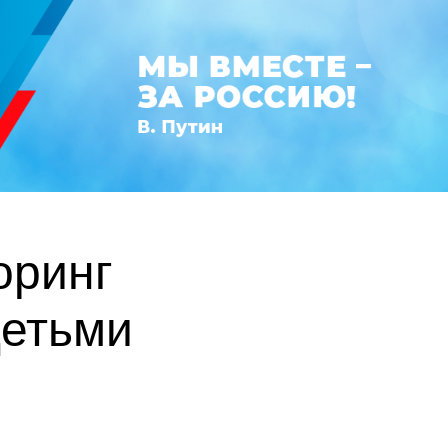
оринг
детьми