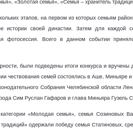
ья», «Золотая семья», «Семья – хранитель традиции
скольких этапов, на первом из которых семьям райо
ые истории своей династии. Затем для каждой с
ая фотосессия. Всего в данном событии принял
рности, были подведены итоги конкурса и вручены 
ии чествования семей состоялись в Аше, Миньяре и
аконодательного Собрания Челябинской области Лен
орода Сим Руслан Гафаров и глава Миньяра Гузель С
категории «Молодая семья», семья Созиновых Ва
и традиций» одержали победу семья Статиновых, ср