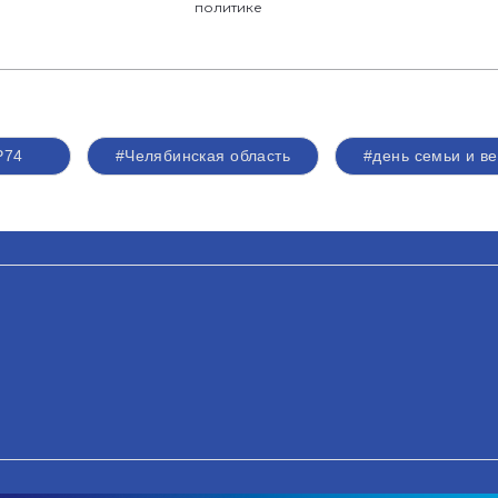
политике
Р74
#Челябинская область
#день семьи и в