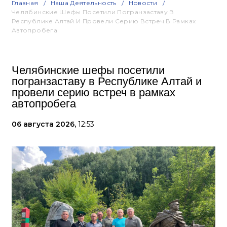
Главная
Наша Деятельность
Новости
Челябинские Шефы Посетили Погранзаставу В
Республике Алтай И Провели Серию Встреч В Рамках
Автопробега
Челябинские шефы посетили
погранзаставу в Республике Алтай и
провели серию встреч в рамках
автопробега
06 августа 2026,
12:53