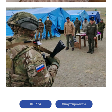
#ЕР74
#партпроекты