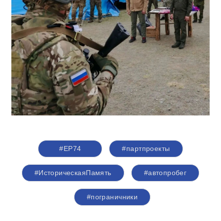
#ЕР74
#партпроекты
#ИсторическаяПамять
#автопробег
#пограничники