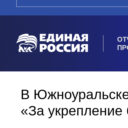
ОТ
ПР
В Южноуральске
«За укрепление 