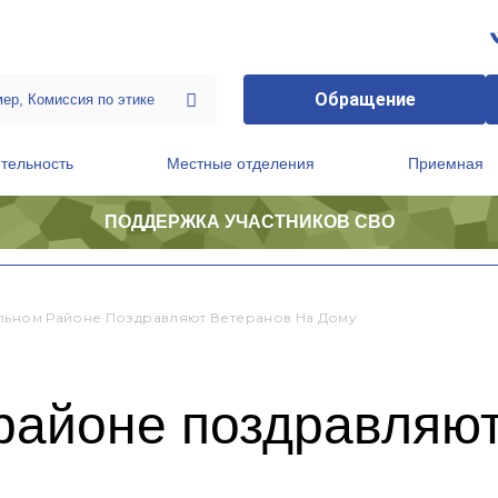
Обращение
тельность
Местные отделения
Приемная
ПОДДЕРЖКА УЧАСТНИКОВ СВО
ственной приемной Председателя Партии
Президиум регионального политического совета
льном Районе Поздравляют Ветеранов На Дому
районе поздравляют