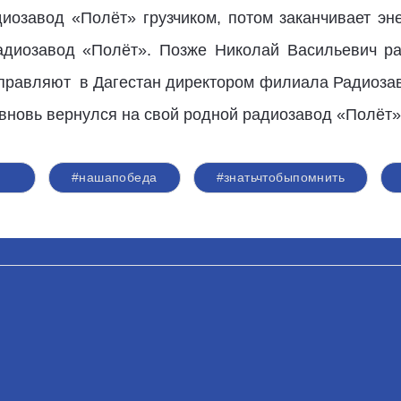
диозавод «Полёт» грузчиком, потом заканчивает эн
Радиозавод «Полёт». Позже Николай Васильевич ра
аправляют
в Дагестан директором филиала Радиоза
вновь вернулся на свой родной радиозавод «Полёт» 
#нашапобеда
#знатьчтобыпомнить