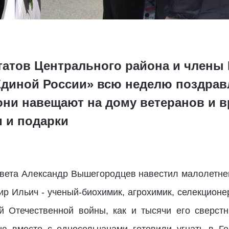
татов Центрального района и члены
Единой России» всю неделю поздрав
они навещают на дому ветеранов и 
 и подарки
овета Александр Вышегородцев навестил малолетне
р Ильич - ученый-биохимик, агрохимик, селекционер
 Отечественной войны, как и тысячи его сверстн