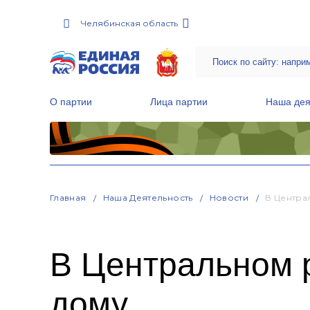
Челябинская область
О партии
Лица партии
Наша дея
Местные общественные приемные Партии
Руководитель Региональной обще
Народная программа «Единой России»
Главная
Наша Деятельность
Новости
В Центра
В Центральном 
дому