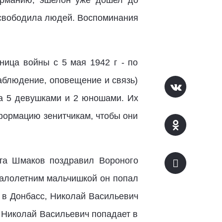
Германию, эшелон уже дошел до
освободила людей. Воспоминания
ница войны c 5 мая 1942 г - по
аблюдение, оповещение и связь)
а 5 девушками и 2 юношами. Их
формацию зенитчикам, чтобы они
та Шмаков поздравил Вороного
Малолетним мальчишкой он попал
 в Донбасс, Николай Васильевич
 Николай Васильевич попадает в