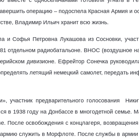
ью вместе с односельчанами готовили угнать в 
завершить операцию – подоспела Красная Армия и 
тстве, Владимир Ильич хранит всю жизнь.
а и Софья Петровна Лукашова из Сосновки, участ
в 81 отдельном радиобатальоне. ВНОС (воздушное н
лерийском дивизионе. Ефрейтор Сонечка руководил
 определять летящий немецкий самолет, передать ин
», участник предварительного голосования
Ники
ся в 1938 году на Донбассе в многодетной семье. 
ве. После освобождения с концлагеря, возвращения
в армию служить в Морфлоте. После службы в армии