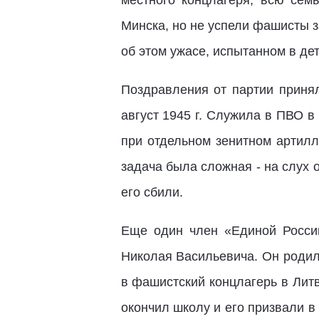
местного концлагеря, всю сем
Минска, но не успели фашисты 
об этом ужасе, испытанном в де
Поздравления от партии принял
август 1945 г. Служила в ПВО 
при отдельном зенитном артил
задача была сложная - на слух
его сбили.
Еще один член «Единой России
Николая Васильевича. Он родил
в фашистский концлагерь в Лит
окончил школу и его призвали 