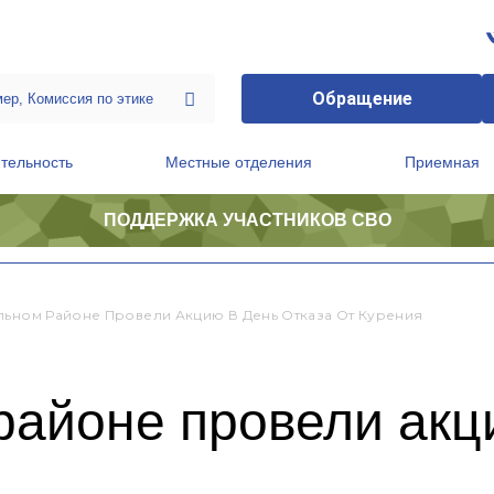
Обращение
тельность
Местные отделения
Приемная
ПОДДЕРЖКА УЧАСТНИКОВ СВО
ственной приемной Председателя Партии
Президиум регионального политического совета
льном Районе Провели Акцию В День Отказа От Курения
айоне провели акци