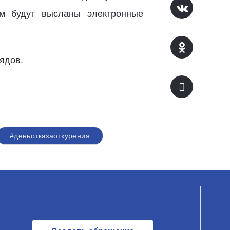
ам будут высланы электронные
ядов.
#деньотказаоткурения