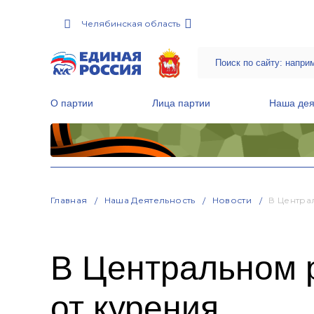
Челябинская область
О партии
Лица партии
Наша дея
Местные общественные приемные Партии
Руководитель Региональной обще
Народная программа «Единой России»
Главная
Наша Деятельность
Новости
В Центра
В Центральном р
от курения