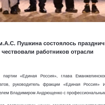
м.А.С. Пушкина состоялось празднич
 чествовали работников отрасли
я партии «Единая Россия», глава Еманжелинск
татов, руководитель фракции «Единая Россия» 
ителем Владимиром Андрющенко с профессиональным