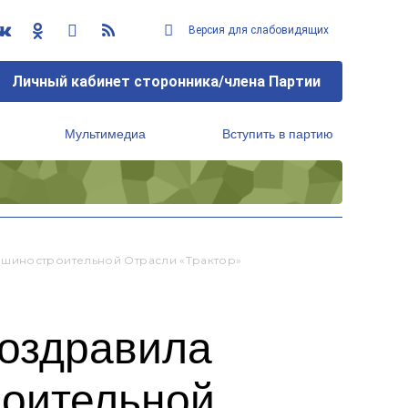
Версия для слабовидящих
Личный кабинет сторонника/члена Партии
Мультимедиа
Вступить в партию
Региональный исполнительный комитет
ашиностроительной Отрасли «Трактор»
поздравила
роительной