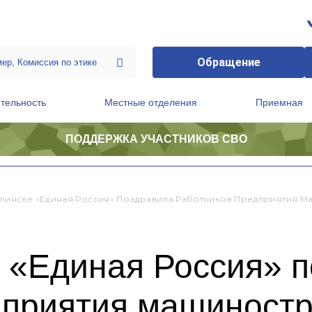
Обращение
тельность
Местные отделения
Приемная
ПОДДЕРЖКА УЧАСТНИКОВ СВО
ственной приемной Председателя Партии
Президиум регионального политического совета
линске «Единая Россия» Поздравила Работников Предприятия М
 «Единая Россия» 
дприятия машиност