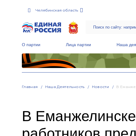
Челябинская область
О партии
Лица партии
Наша дея
Местные общественные приемные Партии
Руководитель Региональной обще
Народная программа «Единой России»
Главная
Наша Деятельность
Новости
В Еманже
В Еманжелинске
работников пре