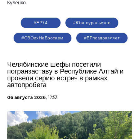
Куленко.
#ЕР74
#Южноуральское
#СВОихНеБросаем
#ЕРпоздравляет
Челябинские шефы посетили
погранзаставу в Республике Алтай и
провели серию встреч в рамках
автопробега
06 августа 2026,
12:53