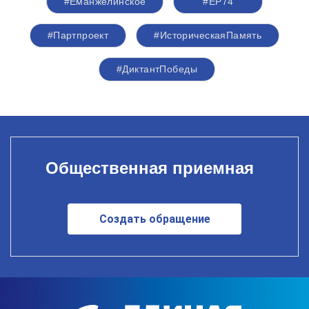
#Еманжелинское
#ЕР74
#Партпроект
#ИсторическаяПамять
#ДиктантПобеды
Общественная приемная
Создать обращение