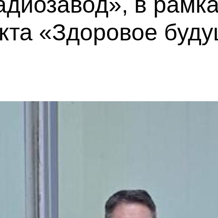
адиозавод», в рамк
екта «Здоровое буд