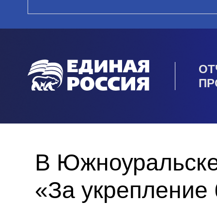
ОТ
ПР
В Южноуральске
«За укрепление 