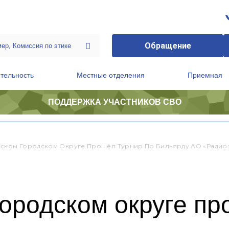
Обращение
тельность
Местные отделения
Приемная
ПОДДЕРЖКА УЧАСТНИКОВ СВО
ственной приемной Председателя Партии
Президиум регионального политического совета
ском Городском Округе Прошёл Турнир По Бильярду АО «Радиоза
ородском округе пр