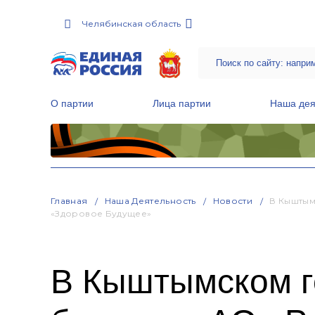
Челябинская область
О партии
Лица партии
Наша дея
Местные общественные приемные Партии
Руководитель Региональной обще
Народная программа «Единой России»
Главная
Наша Деятельность
Новости
В Кыштым
«Здоровое Будущее»
В Кыштымском г