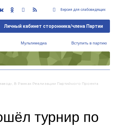
Версия для слабовидящих
Личный кабинет сторонника/члена Партии
Мультимедиа
Вступить в партию
Региональный исполнительный комитет
вод», В Рамках Реализации Партийного Проекта
ошёл турнир по