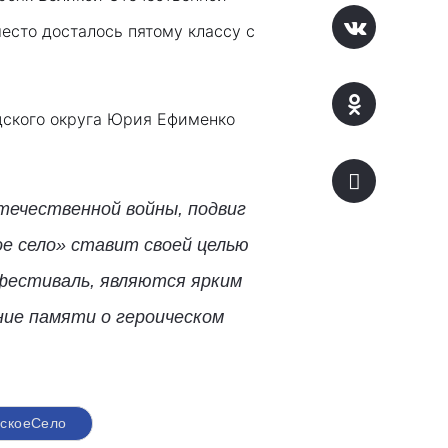
есто досталось пятому классу с
дского округа Юрия Ефименко
течественной войны, подвиг
е село» ставит своей целью
 фестиваль, являются ярким
ние памяти о героическом
йскоеСело