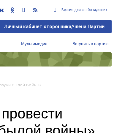
Версия для слабовидящих
Личный кабинет сторонника/члена Партии
Мультимедиа
Вступить в партию
Региональный исполнительный комитет
тзвуки Былой Войны»
 провести
 былой войны»