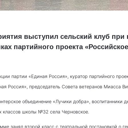
иятия выступил сельский клуб при 
ках партийного проекта «Российское
ции партии «Единая Россия», куратор партийного прое
ая Россия», председатель Совета ветеранов Миасса Ви
нтерское объединение «Лучики добра», воспитанники д
 классов школы №32 села Черновское.
мме занял второй класс с театральной постановкой о г