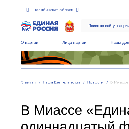
Челябинская область
О партии
Лица партии
Наша дея
Местные общественные приемные Партии
Руководитель Региональной обще
Народная программа «Единой России»
Главная
Наша Деятельность
Новости
В Миассе
В Миассе «Един
одиннадцатый ф