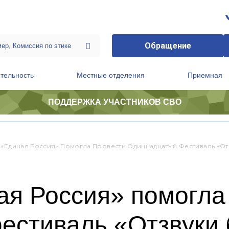
Обращение
тельность
Местные отделения
Приемная
ПОДДЕРЖКА УЧАСТНИКОВ СВО
ственной приемной Председателя Партии
Президиум регионального политического совета
 «Единая Россия» Помогла Провести Одиннадцатый Фестиваль «О
ая Россия» помогла
естиваль «Отзвуки