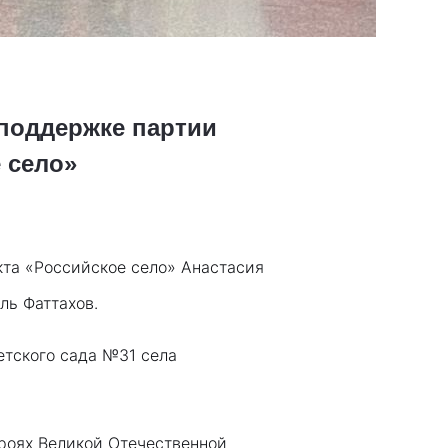
поддержке партии
 село»
кта «Российское село» Анастасия
ль Фаттахов.
етского сада №31 села
ероях Великой Отечественной